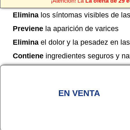
¡Atención! La
La oferta de 29 
Elimina
los síntomas visibles de la
Previene
la aparición de varices
Elimina
el dolor y la pesadez en las
Contiene
ingredientes seguros y na
Precio inicial
60€
EN VENTA
29€
Entrega rápida
en 48h
Pago por uso