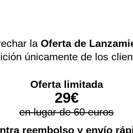
echar la
Oferta de Lanzami
ición únicamente de los clien
Oferta limitada
29€
en lugar de 60 euros
ntra reembolso y envío ráp