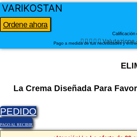
VARIKOSTAN
Vai
al
contenuto
Ordene ahora
Calificación 





Valutazione 
Pago a medida de tus necesidades y entre
ELI
La Crema Diseñada Para Favor
PEDIDO
PAGO AL RECIBIR