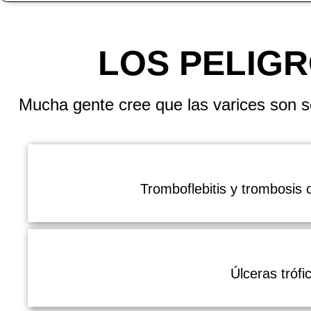
LOS PELIGR
Mucha gente cree que las varices son s
Tromboflebitis
y
trombosis
c
Úlceras trófi