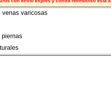
euros con envío exprés y contra reembolso está a
s venas varicosas
 piernas
turales