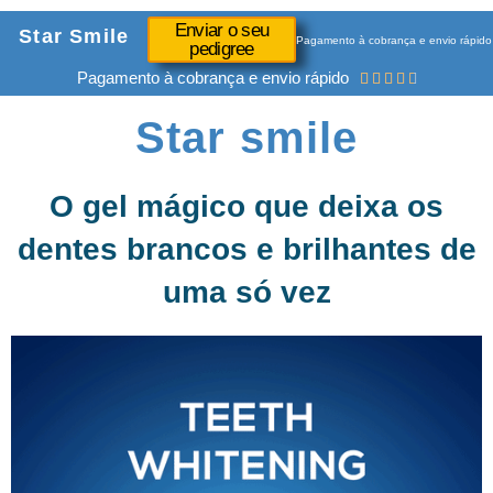
Enviar o seu
Star Smile
Pagamento à cobrança e envio rápido
pedigree
Pagamento à cobrança e envio rápido





Star smile
O gel mágico que deixa os
dentes brancos e brilhantes de
uma só vez