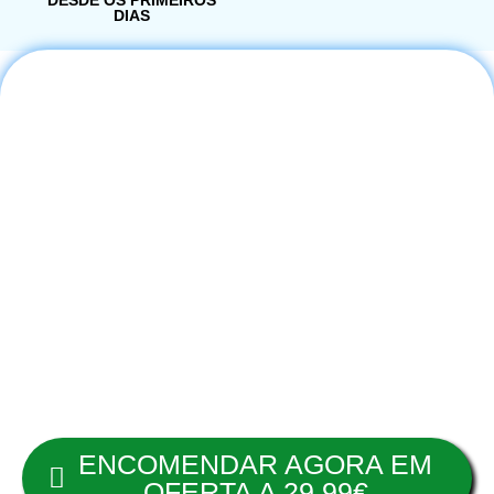
DESDE OS PRIMEIROS
DIAS
ACABARAM-SE OS
DENTES AMARELOS, UM
SORRISO SEMPRE
BRANCO E BRILHANTE!
Eficaz a partir da primeira aplicação.
ENCOMENDAR AGORA EM
OFERTA A 29,99€