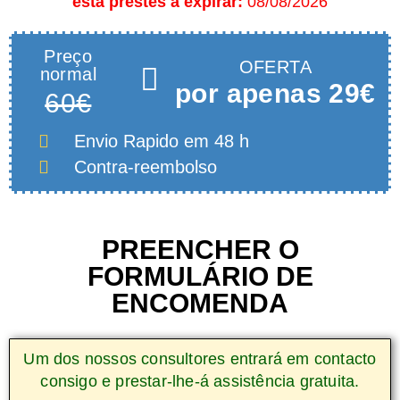
está prestes a expirar:
08/08/2026
Preço
OFERTA
normal
por apenas 29€
60€
Envio Rapido
em 48 h
Contra-reembolso
PREENCHER O
FORMULÁRIO DE
ENCOMENDA
Um dos nossos consultores entrará em contacto
consigo e prestar-lhe-á assistência gratuita.