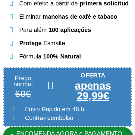
Com efeito a partir de
primera solicitud
Eliminar
manchas de café e tabaco
Para além
100 aplicações
Protege
Esmalte
Fórmula
100% Natural
OFERTA
Preço
apenas
normal
60€
29,99€
Envio Rapido
em 48 h
Contra-reembolso
ENCOMENDA AGORA e PAGAMENTO