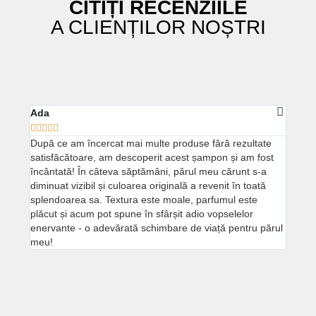
CITIȚI RECENZIILE
A CLIENȚILOR NOȘTRI
Ada





După ce am încercat mai multe produse fără rezultate
satisfăcătoare, am descoperit acest șampon și am fost
încântată! În câteva săptămâni, părul meu cărunt s-a
diminuat vizibil și culoarea originală a revenit în toată
splendoarea sa. Textura este moale, parfumul este
plăcut și acum pot spune în sfârșit adio vopselelor
enervante - o adevărată schimbare de viață pentru părul
meu!