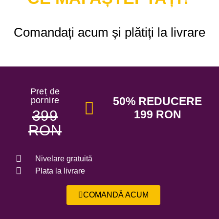
Comandați acum și plătiți la livrare
Preț de
50% REDUCERE
pornire
399
199 RON
RON
Nivelare gratuită
Plata la livrare
COMANDĂ ACUM