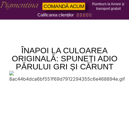
Ramburs la livrare și
COMANDĂ ACUM
transport gratuit
Calificarea clienților





ÎNAPOI LA CULOAREA
ORIGINALĂ: SPUNEȚI ADIO
PĂRULUI GRI ȘI CĂRUNT