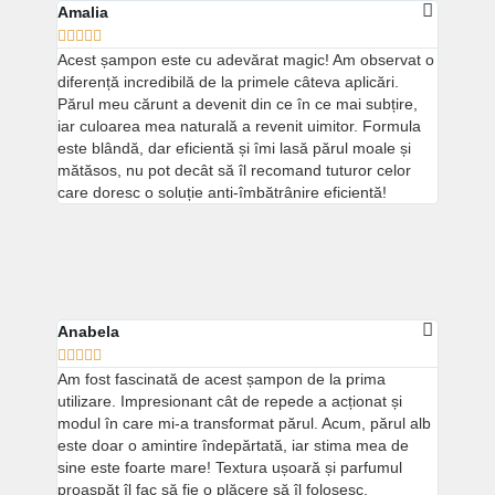
Amalia





Acest șampon este cu adevărat magic! Am observat o
diferență incredibilă de la primele câteva aplicări.
Părul meu cărunt a devenit din ce în ce mai subțire,
iar culoarea mea naturală a revenit uimitor. Formula
este blândă, dar eficientă și îmi lasă părul moale și
mătăsos, nu pot decât să îl recomand tuturor celor
care doresc o soluție anti-îmbătrânire eficientă!
Anabela





Am fost fascinată de acest șampon de la prima
utilizare. Impresionant cât de repede a acționat și
modul în care mi-a transformat părul. Acum, părul alb
este doar o amintire îndepărtată, iar stima mea de
sine este foarte mare! Textura ușoară și parfumul
proaspăt îl fac să fie o plăcere să îl folosesc.