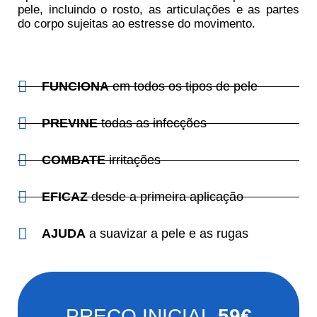
pele, incluindo o rosto, as articulações e as partes
do corpo sujeitas ao estresse do movimento.
FUNCIONA
em todos os tipos de pele
PREVINE
todas as infecções
COMBATE
irritações
EFICAZ
desde a primeira aplicação
AJUDA
a suavizar a pele e as rugas
PREÇO INICIAL
59€