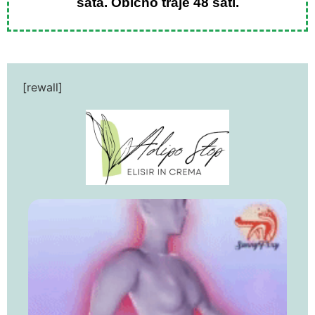
sata. Obično traje 48 sati.
[rewall]