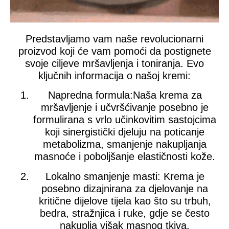
Predstavljamo vam naše
revolucionarni
proizvod
koji će vam pomoći da postignete
svoje ciljeve
mršavljenja i toniranja.
Evo
ključnih informacija o našoj kremi:
Napredna formula:
Naša krema za
mršavljenje i učvršćivanje posebno je
formulirana s vrlo učinkovitim sastojcima
koji sinergistički djeluju na poticanje
metabolizma, smanjenje nakupljanja
masnoće i poboljšanje elastičnosti kože.
Lokalno smanjenje masti:
Krema je
posebno dizajnirana za djelovanje na
kritične dijelove tijela kao što su trbuh,
bedra, stražnjica i ruke, gdje se često
nakuplja višak masnog tkiva.