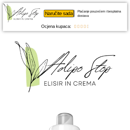
Plaćanje pouzećem i besplatna
Naručite sada
dostava
Ocjena kupaca:




