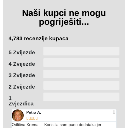
Naši kupci ne mogu
pogriješiti...
4,783 recenzije kupaca
5 Zvijezde
4 Zvijezde
3 Zvijezde
2 Zvijezde
1
Zvjezdica
Petra A.





Odlična Krema.....Koristila sam puno dodataka jer